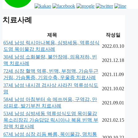
치료사례
제목
작성일
65세 남성 릭시아나복용, 심방세동, 역류성식
2022.03.10
도염 목이물감 치료사례
30세 남성 소화불량, 불안장애, 의욕저하, 빈
2021.12.18
맥 치료사례
72세 심장 혈액 역류, 빈맥, 부정맥, 가슴두근
2021.11.09
거림, 가슴통증, 기외수축, 우울증 치료사례
37세 남성 내시경 검사상 사라진 역류성식도
2021.10.02
염
58세 남성 아침부터 속 메쓰꺼움, 구역감, 만
2021.09.01
성피로, 발기부전 치료사례
53세 남성 심방세동 역류성식도염 목이물감
목소리잠김 가슴답답 릭시아나 복용 빈맥 부
2021.02.15
정맥 치료사례
67세 남성 심장 리듬 빠름, 목이물감, 명치통
2020.10.22