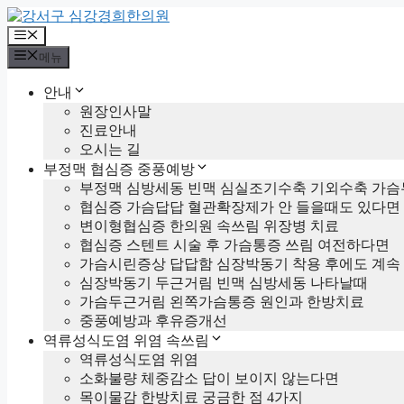
컨
텐
메
츠
뉴
메뉴
로
건
안내
너
원장인사말
뛰
진료안내
기
오시는 길
부정맥 협심증 중풍예방
부정맥 심방세동 빈맥 심실조기수축 기외수축 가슴
협심증 가슴답답 혈관확장제가 안 들을때도 있다면
변이형협심증 한의원 속쓰림 위장병 치료
협심증 스텐트 시술 후 가슴통증 쓰림 여전하다면
가슴시린증상 답답함 심장박동기 착용 후에도 계속
심장박동기 두근거림 빈맥 심방세동 나타날때
가슴두근거림 왼쪽가슴통증 원인과 한방치료
중풍예방과 후유증개선
역류성식도염 위염 속쓰림
역류성식도염 위염
소화불량 체중감소 답이 보이지 않는다면
목이물감 한방치료 궁금한 점 4가지