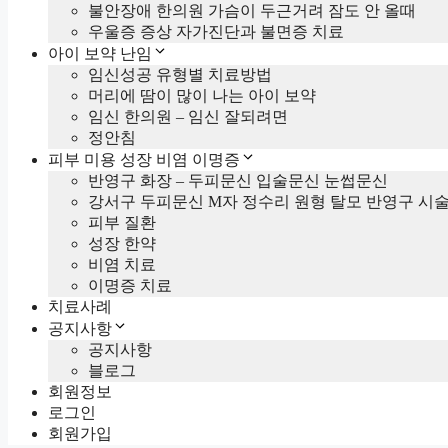
불안장애 한의원 가슴이 두근거려 잠도 안 올때
우울증 증상 자가진단과 불면증 치료
아이 보약 난임
임신성공 유형별 치료방법
머리에 땀이 많이 나는 아이 보약
임신 한의원 – 임신 잘되려면
정안침
피부 미용 성장 비염 이명증
반영구 화장 – 두피문신 입술문신 눈썹문신
강서구 두피문신 M자 정수리 원형 탈모 반영구 시
피부 질환
성장 한약
비염 치료
이명증 치료
치료사례
공지사항
공지사항
블로그
회원정보
로그인
회원가입