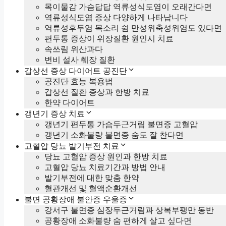
목이물감 가슴답답 역류성식도염이 오래간다면
역류성식도염 증상 다양하게 나타납니다
역류성후두염 목소리 쉼 만성위축성위염도 있다면
편두통 증상이 위장질환 원인시 치료
속쓰림 위산과다
변비 설사 췌장 질환
갑상선 증상 다이어트 공진단
공진단 효능 복용법
갑상선 질환 증상과 한방 치료
한약 다이어트
갱년기 증상 치료
갱년기 편두통 가슴두근거림 불면증 고혈압
갱년기 소화불량 불면증 숨도 잘 찬다면
고혈압 당뇨 발기부전 치료
당뇨 고혈압 증상 원인과 한방 치료
고혈압 당뇨 치료기간과 방법 안내
발기부전에 대한 맞춤 한약
혈관개선 및 혈액순환개선
불면 공황장애 불안증 우울증
강서구 불면증 심장두근거림과 상복부팽만 동반
공황장애 소화불량 숨 편하게 살고 싶다면